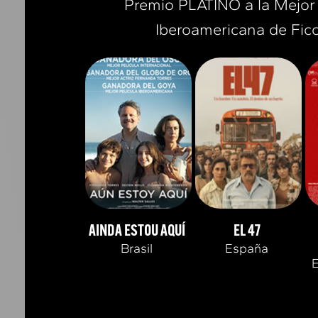
Premio PLATINO a la Mejor 
Iberoamericana de Fic
AINDA ESTOU AQUÍ
EL 47
Brasil
España
E