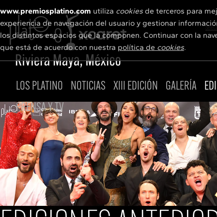
www.premiosplatino.com
utiliza
cookies
de terceros para mej
experiencia de navegación del usuario y gestionar informació
Selec
los distintos espacios que la componen. Continuar con la nav
que está de acuerdo con nuestra
política de
cookies
.
LOS PLATINO
NOTICIAS
XIII EDICIÓN
GALERÍA
ED
PRENSA Y TV
Sede
Newsletter
Cartel
Notas de prensa
Spot presentación
Acreditaciones
Todas las películas
Recursos y kits de prensa
Preseleccionadas
El Premio
Momentos especiales
Bases
Premios de honor
Fotos y vídeos
Jurado
Equipo
Shortlist
Agencias de prensa asociadas
Nominados
Ganadores
Retransmisión TVs