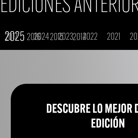
EDICIONES ANTERIO
2025
2024
2023
2022
2021
20
2017
2016
2015
2014
DESCUBRE LO MEJOR DE
EDICIÓN