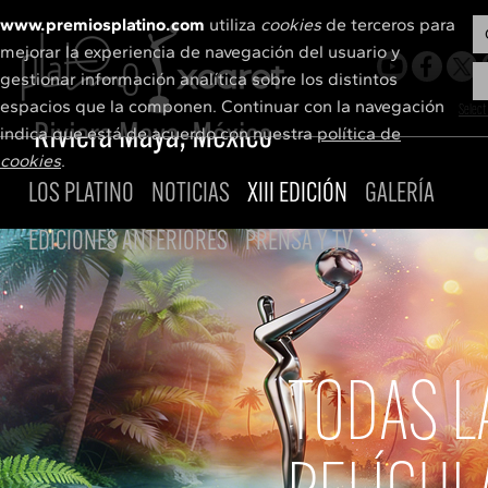
www.premiosplatino.com
utiliza
cookies
de terceros para
mejorar la experiencia de navegación del usuario y
gestionar información analítica sobre los distintos
espacios que la componen. Continuar con la navegación
Select
indica que está de acuerdo con nuestra
política de
cookies
.
LOS PLATINO
NOTICIAS
XIII EDICIÓN
GALERÍA
EDICIONES ANTERIORES
PRENSA Y TV
Sede
Newsletter
Cartel
Notas de prensa
Spot presentación
Acreditaciones
Todas las películas
Recursos y kits de prensa
Preseleccionadas
El Premio
Momentos especiales
Bases
Premios de honor
Fotos y vídeos
Jurado
Equipo
Shortlist
Agencias de prensa asociadas
Nominados
Ganadores
Retransmisión TVs
TODAS L