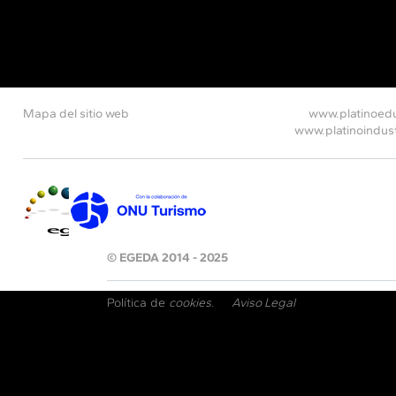
Mapa del sitio web
www.platinoed
www.platinoindus
© EGEDA 2014 - 2025
Política de
cookies
.
Aviso Legal