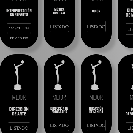
LISTADO
LISTADO
MASCULINA
LI
FEMENINA
MEJOR
MEJOR
MEJOR
M
LISTADO
LISTADO
LISTADO
LI