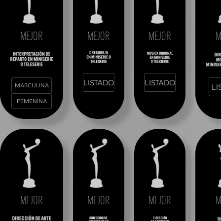
MEJOR
MEJOR
MEJOR
M
LISTADO
LISTADO
MASCULINA
LI
FEMENINA
MEJOR
MEJOR
MEJOR
M